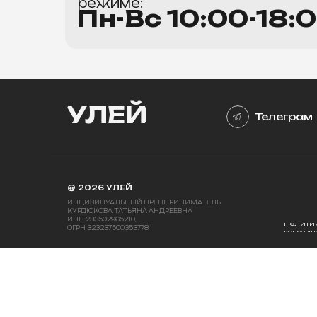
режиме:
Пн-Вс 10:00-18 :
УЛЕЙ
Телеграм
@ 2026 УЛЕЙ
ИНДИВИДУАЛЬНЫЙ ПРЕДПРИНИМАТЕЛЬ
КУРДЮКОВА ТАТЬЯНА АНДРЕЕВНА
ИНН 233502965210,
Полити
ОГРН 323237500353778
конфид