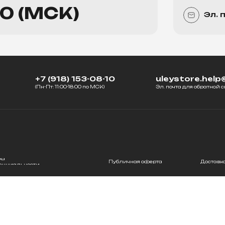
00 (МСК)
Эл. 
+7 (918) 153-08-10
uleystore.help
(Пн-Пт: 11:00-18:00 по МСК)
Эл. почта для обратной с
ка
Публичная оферта
Доставк
енциальности