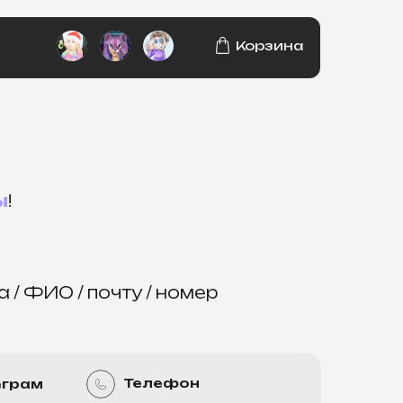
Корзина
ы
!
 / ФИО / почту / номер
Телефон
еграм