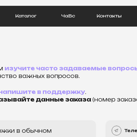
Каталог
ЧаВо
Контакты
ем
изучите часто задаваемые вопрос
нство важных вопросов.
напишите в поддержку
.
азывайте данные заказа
(номер заказа
ржки в обычном
Тел