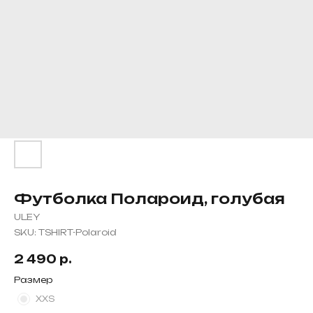
Футболка Полароид, голубая
ULEY
SKU:
TSHIRT-Polaroid
2 490
р.
Размер
XXS