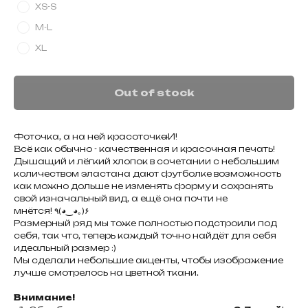
XS-S
M-L
XL
Out of stock
Фоточка, а на ней красоточк
а
И!
Всё как обычно - качественная и красочная печать!
Дышащий и лёгкий хлопок в сочетании с небольшим
количеством эластана дают футболке возможность
как можно дольше не изменять форму и сохранять
свой изначальный вид, а ещё она почти не
мнётся! ٩(◕‿◕｡)۶
Размерный ряд мы тоже полностью подстроили под
себя, так что, теперь каждый точно найдёт для себя
идеальный размер :)
Мы сделали небольшие акценты, чтобы изображение
лучше смотрелось на цветной ткани.
Внимание!