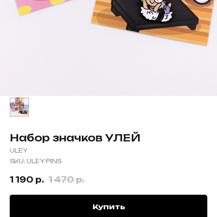
Набор значков УЛЕЙ
ULEY
SKU:
ULEY-PINS
1 190
р.
1 470
р.
Купить